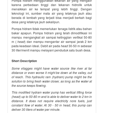
Pompa hidram menggunakan tekanan air yang mengalir
karena perbedaan tinggi dan tekanan hidrolik untuk
menaikkan air ke tempat yang lebih tinggi. Dengan
teknologi ini, sumber mata air yang letaknya jauh atau
berada di lembah yang terjadi bisa menjadi berkah bagi
desa yang letaknya jauh sekalipun.
Pompa hidram tidak memerlukan tenaga listrik atau bahan
bakar apapun. Pompa hidram yang telah dimodifikasi ini
mampu mengangkat air sampai ketinggian vertikal 50-80
m (
head
) dan mampu mengantar air sampai jarak 2 km
pada keadaan ideal. Debit air pada
head
30-50 m sebesar
30 liter/menit mampu melayani penduduk satu buah desa.
Short Description
Some vilagges might have water source like river at far
distance or even worse it might be down at the valley, out
of reach. This hydraulic ram (hydram) pump might be the
solution to bring fresh water closer, as long as the water at
the source keeps flowing.
This modified hydram water pump has vertical lifting force
(head) up to 50-80 m and is able to deliver water to 2 km in
distance. It does not require electricity nore fuels, just
constant flow of water. At 30 - 50 m head, this pump can
deliver 30 liters of water per minute.