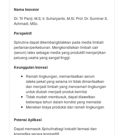
Nama Inovator
Dr. Tri Panji, M.S; Ir. Suharyanto, M.Si; Prof. Dr. Suminar S.
Achmadi, MSc.
Perspektif
Spirulina dapat dikembangbiakkan pada media limbah
pertanian/perkebunan. Mengkondisikan limbah cair
(serum) latex sebagai media yang produktif menjanjikan
peluang usaha yang sangat tinggi.
Keunggulan Inovasi
Ramah lingkungan, memanfaatkan serum
lateks
pekat yang selama ini tidak dimanfaatkan
dan menjadi limbah yang mencemari lingkungan
untuk diubah menjadi produk bernilai
Tidak mudah membusuk, dapat diawetkan
beberapa tahun dalam kondisi yang memadai
Menekan biaya produksi dan ramah lingkungan
Potensi Aplikasi
Dapat memasok
Spirulina
bagi industri farmasi dan
kosmetika secara kompetitif.