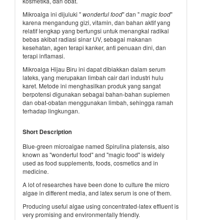
kosmetika, dan obat.
Mikroalga ini dijuluki "
wonderful food
" dan "
magic food
"
karena mengandung gizi, vitamin, dan bahan aktif yang
relatif lengkap yang berfungsi untuk menangkal radikal
bebas akibat radiasi sinar UV, sebagai makanan
kesehatan, agen terapi kanker, anti penuaan dini, dan
terapi inflamasi.
Mikroalga Hijau Biru ini dapat dibiakkan dalam serum
lateks, yang merupakan limbah cair dari industri hulu
karet. Metode ini menghasilkan produk yang sangat
berpotensi digunakan sebagai bahan-bahan suplemen
dan obat-obatan menggunakan limbah, sehingga ramah
terhadap lingkungan.
Short Description
Blue-green microalgae named Spirulina platensis, also
known as "wonderful food" and "magic food" is widely
used as food supplements, foods, cosmetics and in
medicine.
A lot of researches have been done to culture the micro
algae in different media, and latex serum is one of them.
Producing useful algae using concentrated-latex effluent is
very promising and environmentally friendly.