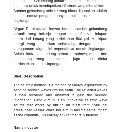
dalam bumi. Gelombang pantul kemudian direkam dan
dianalisa untuk mendapatkan informasi yang dibutuhkan.
Sumber gelombang seismik yang biasa digunakan adalah
dinamit, namun penggunaannya dapat merusak
lingkungan.
Airgun Darat adalah inovasi berupa sumber gelombang
seismik yang bekerja dengan memanfaatkan letupan
udara dari tabung yang bertekanan1500 psi. Meskipun
energi yang dihasilkan sebanding dengan dinamit,
penggunaan airgun ini sepenuhnya ramah lingkungan.
Selain tidak mengandung bahan berbahaya, energi dari
gelombang yang dipancarkan juga dapat diatur
berdasarkan kondisi lapangan.
Short Description
The seismic method is a method of energy exploration by
sending seismic waves into the earth. The reflected waves
is then recorded and analized to gain the needed
information. Land Airgun is an innovative seismic wave
source that works by utizing air blast from 1500 psi
pressurized vessel. While this airgun has the same impact
as the dynamite, it is entirely environmentally friendly.
Nama Inovator