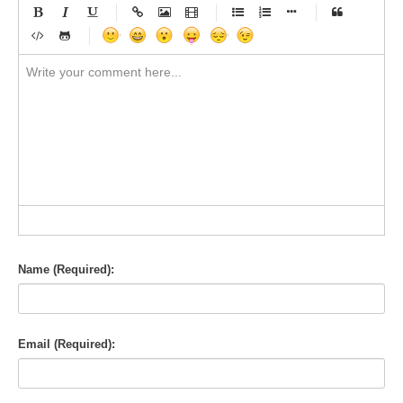
-
-
-
-
-
-
-
-
-
-
-
-
-
-
-
-
-
-
-
-
-
-
-
-
-
-
-
-
-
-
-
-
-
-
-
-
-
-
-
-
-
-
-
-
-
-
-
-
-
-
-
-
-
-
-
-
-
-
-
-
Name (Required):
Email (Required):