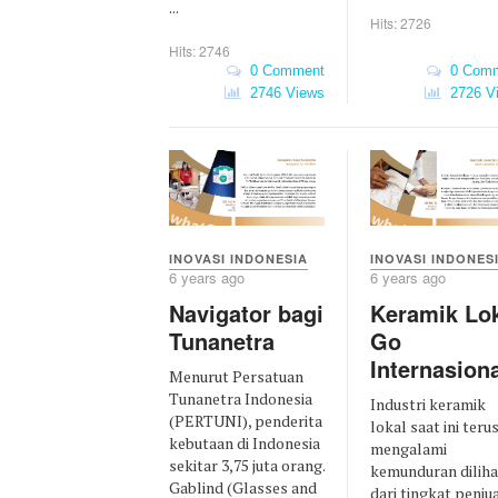
...
Hits: 2726
Hits: 2746
0 Comment
0 Comm
2746 Views
2726 V
INOVASI INDONES
INOVASI INDONESIA
6 years ago
6 years ago
Keramik Lo
Navigator bagi
Go
Tunanetra
Internasion
Menurut Persatuan
Tunanetra Indonesia
Industri keramik
(PERTUNI), penderita
lokal saat ini teru
kebutaan di Indonesia
mengalami
sekitar 3,75 juta orang.
kemunduran diliha
Gablind (Glasses and
dari tingkat penju