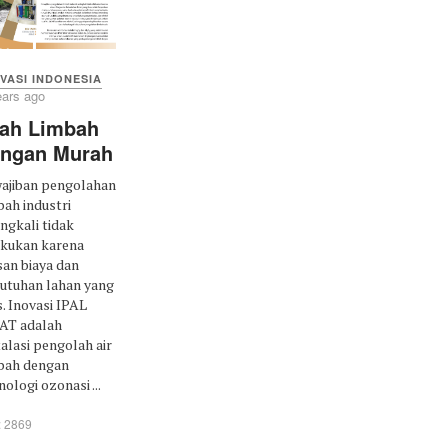
VASI INDONESIA
ears ago
ah Limbah
ngan Murah
ajiban pengolahan
bah industri
ingkali tidak
akukan karena
san biaya dan
utuhan lahan yang
s. Inovasi IPAL
AT adalah
talasi pengolah air
bah dengan
nologi ozonasi ...
: 2869