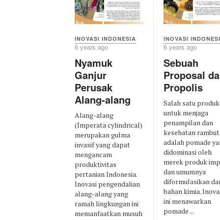
INOVASI INDONES
INOVASI INDONESIA
6 years ago
6 years ago
Sebuah
Nyamuk
Proposal da
Ganjur
Propolis
Perusak
Alang-alang
Salah satu produk
untuk menjaga
Alang-alang
penampilan dan
(Imperata cylindrical)
kesehatan rambut
merupakan gulma
adalah pomade ya
invasif yang dapat
didominasi oleh
mengancam
merek produk im
produktivitas
dan umumnya
pertanian Indonesia.
diformulasikan dar
Inovasi pengendalian
bahan kimia. Inova
alang-alang yang
ini menawarkan
ramah lingkungan ini
pomade ...
memanfaatkan musuh