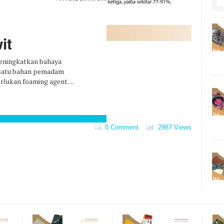
it
meningkatkan bahaya
h satu bahan pemadam
lukan foaming agent. ...
0 Comment
2987 Views