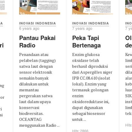
IA
INOVASI INDONESIA
INOVASI INDONESIA
INO
6 years ago
7 years ago
7 y
Pantau Pakai
Peka Tapi
Ol
ri
Radio
Bertenaga
de
Penandaan atau
Enzim glukosa
Kew
pelabelan (tagging)
oksidase telah
lim
satwa laut dengan
berhasil diproduksi
ser
sensor elektronik
dari Aspergilles niger
dil
semakin banyak
IPB CC.08.610 (isolat
ala
dilakukan untuk
lokal). Enzim yang
keb
ng
memantau
termasuk golongan
lua
pergerakan satwa
enzim
SIK
por
laut dalam upaya
oksidoreduktase ini,
ins
konservasi
dapat digunakan
lim
i
biodiversitas.
sebagai biosensor
tek
si
OCEANTAG
untuk ...
menggunakan Radio ...
Hits
Hits: 2866