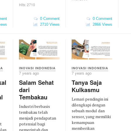
Hits: 2710
ent
0 Comment
0 Comment
iews
2710 Views
2866 Views
IA
INOVASI INDONESIA
INOVASI INDONESIA
7 years ago
7 years ago
kal
Salam Sehat
Tanya Saja
dari
Kulkasmu
al
Tembakau
Lemari pendingin ini
dilengkapi dengan
Industri berbasis
sebuah modul dan
s
tembakau telah
sensor, yang memiliki
menjadi pendapatan
kemampuan
t
potensial bagi
memberikan
alan
pemerintah dan