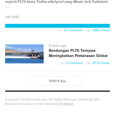
seperti PLTA biasa. Turbin whirlpool yang dibuat oleh Turbulent
– ...
Hits: 8962
13 Comment
8962 Views
8 years ago
Bendungan PLTA Ternyata
Meningkatkan Pemanasan Global
3 Comment
8715 Views
THAT'S ALL
Copyright © 2026 bicnets.com. All Rights Reserved. Inisiatif dari BIC -
Business Innovation Center Indonesia
bic.web.id
.