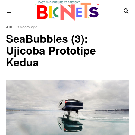
8 years ago
AIR
SeaBubbles (3):
Ujicoba Prototipe
Kedua