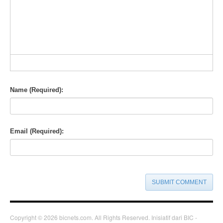
-
-
-
-
-
-
-
-
-
-
-
-
-
-
-
-
-
-
-
-
-
-
-
-
-
-
-
-
-
-
-
-
-
Name (Required):
Email (Required):
SUBMIT COMMENT
Copyright © 2026 bicnets.com. All Rights Reserved. Inisiatif dari BIC -