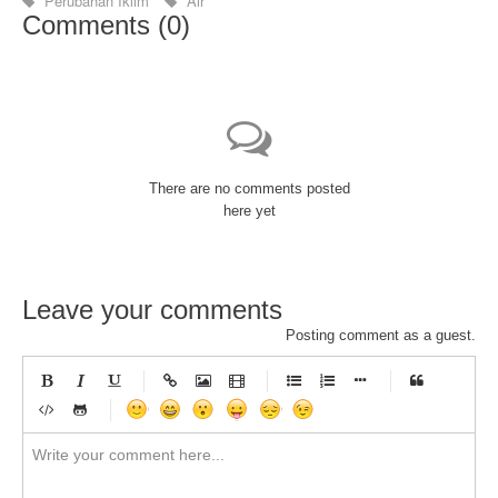
Perubahan Iklim
Air
Comments (
0
)
There are no comments posted
here yet
Leave your comments
Posting comment as a guest.
-
-
-
-
-
-
-
-
-
-
-
-
-
-
-
-
-
-
-
-
-
-
-
-
-
-
-